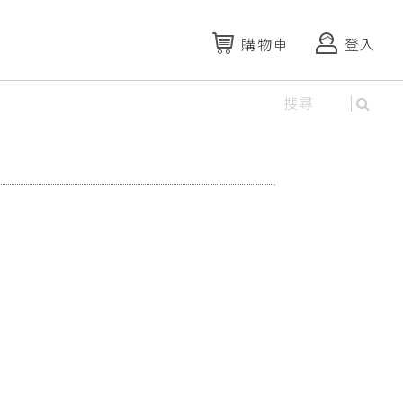
購物車
登入
資料庫
短葉水蜈蚣、香附子、菁芳草、