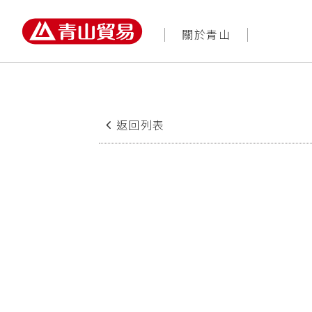
農業園藝知識網
商品
返回列表
2017/07/17
果園低海拔暖季草
中文名稱
牛筋草、馬唐、毛穎
火炭母草、牽牛花、山葡萄。
常用除草劑
嘉磷塞、氟氯比、嘉