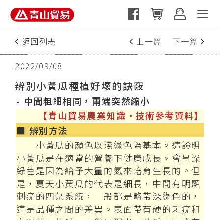
返回列表
上一篇
下一篇
2022/09/08
辨別小黃瓜種植好壞的訣竅
- 中間粗細相同，兩端突然縮小
【青山貿易農業知識‧技術參考資料】
■ 辨別方法
小黃瓜的顏色以淺綠色為基本。這證明
小黃瓜是在適當的營養下健康成長。會呈深
綠色是因為給予大量的氮來培育生長的。但
是，夏天小黃瓜的代表是細長，中間有明顯
刺疣的四葉系統，一般都是略帶深綠色的，
這是品種之間的差異。表面帶有硬的刺疣和