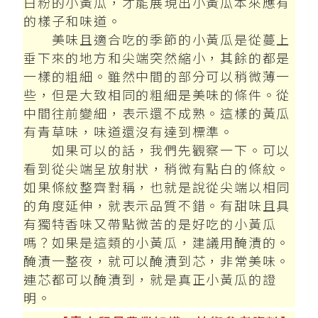
白粉的小黃瓜，才能展現出小黃瓜本來應有
的樣子和味道。
美味且適合吃的季節的小黃瓜是從蔓上
垂下來的地方和尖端突然縮小，其餘的都是
一樣的粗細。雖然中間的部分可以稍微薄一
些，但是大致相同的粗細是美味的條件。從
中間往前變細，表示還不成熟。這樣的黃瓜
有青草味，味道還沒有達到標準。
如果可以的話，我們先觀察一下。可以
看到從尖端呈放射狀，稍微有點白的條紋。
如果條紋整齊對稱，也就是說從尖端以相同
的角度延伸，就表示品質不錯。有甜味且具
有獨特香味又帶點微苦的是好吃的小黃瓜
嗎？如果是這類的小黃瓜，建議用醃漬的。
醃漬一整夜，就可以醃漬到芯，非常美味。
連芯都可以醃漬到，就是真正小黃瓜的證
明。