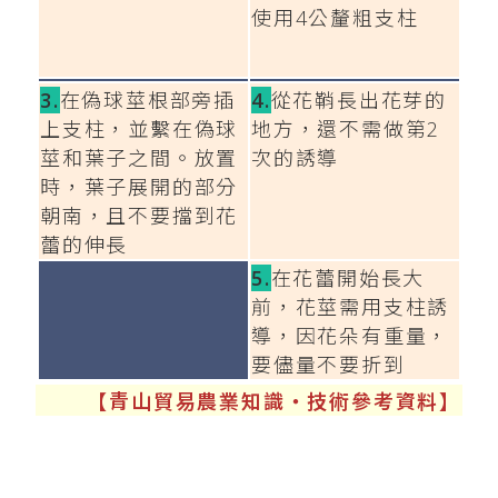
使用4公釐粗支柱
3.
在偽球莖根部旁插
4.
從花鞘長出花芽的
上支柱，並繫在偽球
地方，還不需做第2
莖和葉子之間。放置
次的誘導
時，葉子展開的部分
朝南，且不要擋到花
蕾的伸長
5.
在花蕾開始長大
前，花莖需用支柱誘
導，因花朵有重量，
要儘量不要折到
【青山貿易農業知識‧技術參考資料】