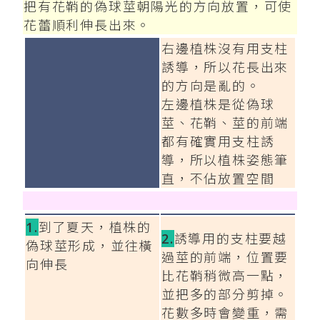
把有花鞘的偽球莖朝陽光的方向放置，可使
花蕾順利伸長出來。
右邊植株沒有用支柱
誘導，所以花長出來
的方向是亂的。
左邊植株是從偽球
莖、花鞘、莖的前端
都有確實用支柱誘
導，所以植株姿態筆
直，不佔放置空間
1.
到了夏天，植株的
2.
誘導用的支柱要越
偽球莖形成，並往橫
過莖的前端，位置要
向伸長
比花鞘稍微高一點，
並把多的部分剪掉。
花數多時會變重，需