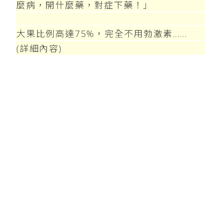
麼病，開什麼藥，對症下藥！」
大果比例高達75%，完全不用勃激素......
(詳細內容)