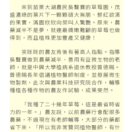
來到苗栗大湖農民吳聲寶的草莓園，茂
盛濃綠的葉片下一顆顆碩大無朋、鮮紅欲滴
的果實，滿園欣欣向榮叫人驚艷。原來，農
藥減半不是夢，就連最嬌嫩難顧的草莓也做
得到，而且植株更加豐產又健康！
笑咪咪的農友背後有著高人指點。指導
吳聲寶做到農藥減半、善用有益微生物的老
師，就是中興大學植病系退休教授曾德賜。
曾德賜長年倡議植物醫師制度，並發展微生
物製劑，此次與農業科技研究院合作，輔導
種植各種作物的農友作試驗，成果斐然。
「我種了二十幾年草莓，這是最省時省
力的一年。」農友說，以前農藥行會配很多
農藥，不過現在有老師輔導，大部分的藥都
省下來，「所以我非常贊同植物醫師，有什