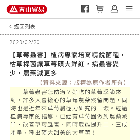
返回列表
上一篇
2020/02/20
【草莓蟲害】植病專家培育精銳菌種，
枯草桿菌讓草莓碩大鮮紅，病蟲害變
少，農藥減更多
【資料來源：版權為原作者所有】
草莓蟲害怎防治？好吃的草莓季節來
到，許多人會擔心的草莓農藥殘留問題，同
時也是近年來草莓農極力研究的一環。經過
植病專家的指導，已經有草莓園做到農藥減
半，改善草莓蟲害，同時還能提升二、三成
產量，種出碩大甜美的大草莓！