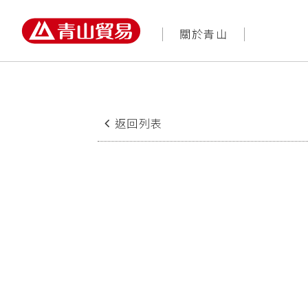
農業園藝知識網
商品
返回列表
2016/08/21
常被忽视的瓜薊馬(內有影片
瓜薊馬，屬纓翅目薊馬
主要寄生作物有黃瓜、
茄子、甜椒、番茄等茄