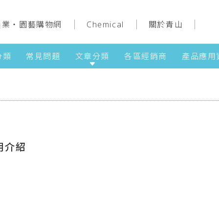
農業‧園藝購物網
Chemical
關於青山
分類
常見問題
文章分類
各區經銷商
產品應用
用介紹