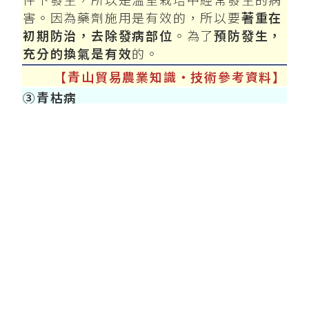
件下發生，所以是溫室栽培中經常發生的病
害。因為藥劑施用是有效的，所以要
著重在
初期防治，去除發病部位
。為了
預防發生，
充分的換氣是有效
的。
【青山貿易農業知識‧技術參考資料】
③青枯病
細菌引起的疾病，主要是透過土壤傳播。
其特徵是經常發生在氣溫高的晴天，葉
子保持綠色。
植物會反覆在白天全體萎蔫，
到了晚上就會恢復原狀。幾天後，萎蔫就變
得無法恢復並枯萎
。將切好的莖浸泡在水中
會產生病原菌群的白色液體，可以與單純的
水分不足區別開來。
如
有發病株要立即去除
。因為是透過土
壤傳播，所以在溫室栽培中使用營養液循環
系統時，受害會急劇增加。
土壤消毒可有效