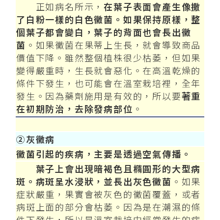
正如病名所示，
在葉子表面會產生像撒
了白粉一樣的白色黴菌。如果保持原樣，整
個葉子都會變白，葉子的背面也會長出黴
菌
。如果黴菌在果蒂上生長，就會導致商品
價值下降。雖然整個植株很少枯萎，但如果
變得嚴重時，生長就會惡化。在高溫乾燥的
條件下發生，也可能會在溫室栽培裡，全年
發生。因為藥劑施用是有效的，所以要
著重
在初期防治，去除發病部位
。
②灰黴病
黴菌引起的疾病，主要是透過空氣傳播。
葉子上會出現暗褐色且橢圓形的大型病
斑。病斑呈水浸狀，並長出灰色黴菌
。如果
症狀嚴重，果實會被灰色的黴菌覆蓋，或者
病斑上面的部分會枯萎。因為是在潮濕的條