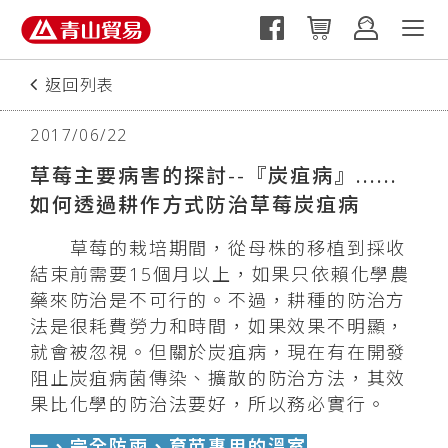
返回列表
上一篇
下一篇
2017/06/22
草莓主要病害的探討--『炭疽病』......
如何透過耕作方式防治草莓炭疽病
草莓的栽培期間，從母株的移植到採收
結束前需要15個月以上，如果只依賴化學農
藥來防治是不可行的。不過，耕種的防治方
法是很耗費勞力和時間，如果效果不明顯，
就會被忽視。但關於炭疽病，現在有在開發
阻止炭疽病菌傳染、擴散的防治方法，其效
果比化學的防治法要好，所以務必實行。
一、完全防雨、育苗專用的溫室