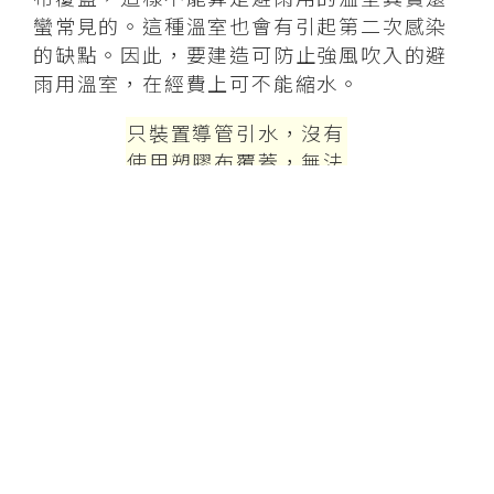
蠻常見的。這種溫室也會有引起第二次感染
的缺點。因此，要建造可防止強風吹入的避
雨用溫室，在經費上可不能縮水。
只裝置導管引水，沒有
使用塑膠布覆蓋，無法
避雨的育苗田圃。
只用寒冷紗覆蓋，並採
用空中栽培的育苗田
圃。
3.理想的溫室是窗戶可以開關的育苗專用溫
室
理想的草莓溫室是單棟、可避雨的。溫
室頂部是使用塑膠布，窗戶可以開關，所以
遇到強風、豪雨時，可以預防外面病原菌的
飛入和內部感染。如果還有下列裝備，就是