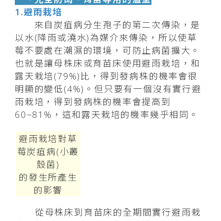
1.避雨栽培
來自炭疽病分生孢子的第二次傳染，是
以水(降雨或澆水)為媒介來傳染，所以使草
莓不要處在潮濕的環境，可防止病菌擴大。
也就是讓母株床或育苗床使用避雨栽培，和
露天栽培(79%)比，得到發病株的機率會很
明顯的變低(4%)。但只要有一個沒有實行避
雨栽培，得到發病株的機率會提高到
60~81%，這和露天栽培的機率幾乎相同。
避雨栽培對草
莓炭疽病(小叢
殼菌)
的發生所產生
的影響
從母株床到育苗床的全期間實行避雨栽