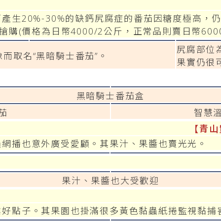
生20%-30%的缺鈣尻腐症的番茄因糖度極高，
購(價格為日幣4000/2公斤，正常品則賣日幣6000
尻腐部位
而取名“黑暗騎士番茄”。
果實仍很
黑暗騎士番茄盒
茄
智慧
【青山
過網播也意外廣受愛顧。其果汁、果醬也賣光光。
果汁、果醬也大受歡迎
業好點子。其果園也掛滿很多黃色黏蟲紙捲監視黏捕