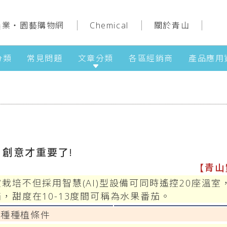
農業‧園藝購物網
Chemical
關於青山
分類
常見問題
文章分類
各區經銷商
產品應用
 創意才重要了!
【青山
不但採用智慧(AI)型設備可同時遙控20座溫室
，甜度在10-13度間可稱為水果番茄。
各種種植條件