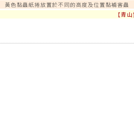
黃色黏蟲紙捲放置於不同的高度及位置黏補害蟲
【青山