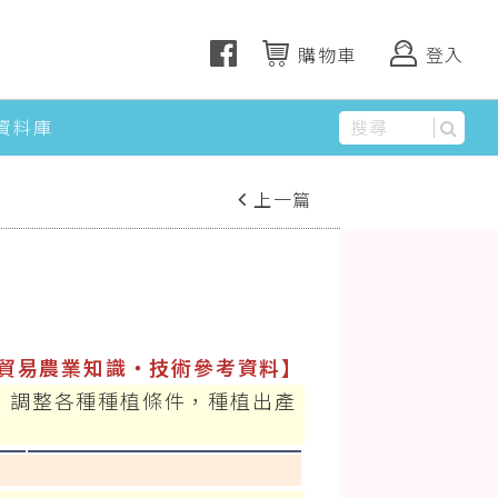
購物車
登入
資料庫
上一篇
下一篇
貿易農業知識‧技術參考資料】
，調整各種種植條件，種植出產