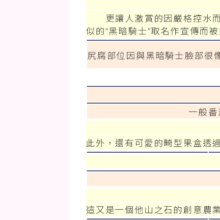
更讓人激賞的因嚴格控水而產
似的“黑暗騎士”取名作宣傳而被搶
尻腐部位因與黑暗騎士臉部很像
一般番
此外，還有可愛的畸型果盒透
這又是一個他山之石的創意農