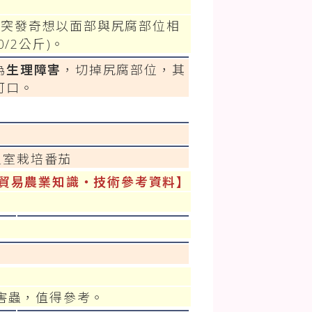
仍突發奇想以面部與尻腐部位相
/2公斤)。
為
生理障害
，切掉尻腐部位，其
可口。
溫室栽培番茄
貿易農業知識‧技術參考資料】
害蟲，值得參考。