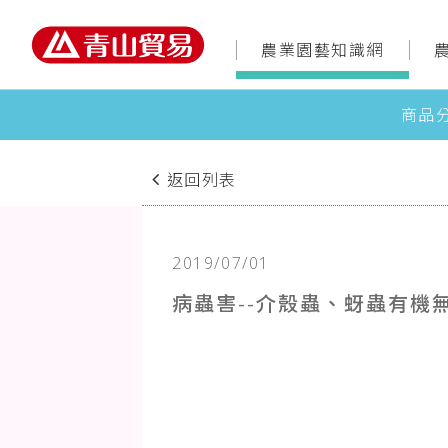
農業園藝知識網
商品
返回列表
2019/07/01
病蟲害--介殼蟲、蚜蟲有機