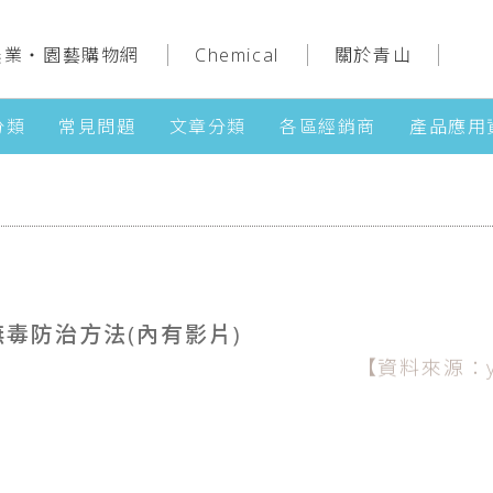
農業‧園藝購物網
Chemical
關於青山
分類
常見問題
文章分類
各區經銷商
產品應用
無毒防治方法(內有影片)
【資料來源：y