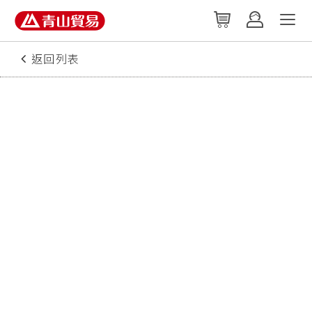
返回列表
2025/04/17
[番茄種植]Simple Tips For
GrowingTomatoes to Get Better
Yield(國外影片)
【資料來源：YouTube‧版權為原作者所
有】