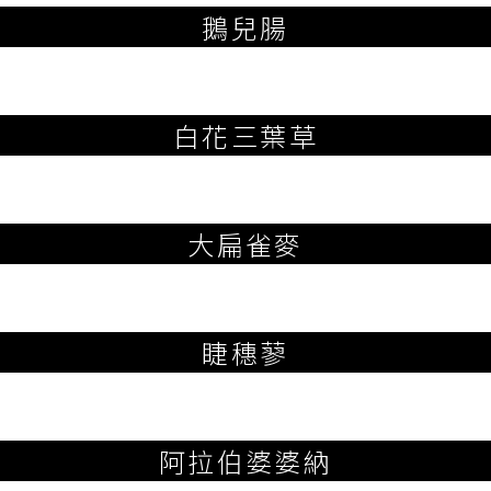
鵝兒腸
白花三葉草
大扁雀麥
睫穗蓼
阿拉伯婆婆納