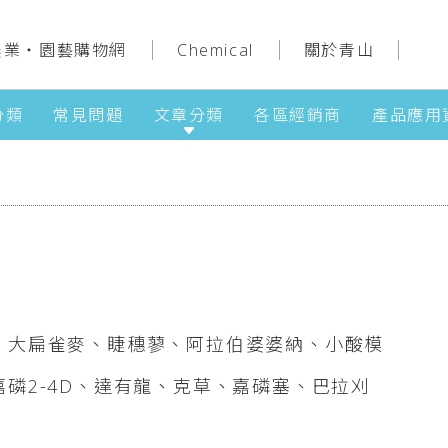
農業‧園藝購物網
Chemical
關於青山
分類
常見問題
文章分類
各區經銷商
產品應用
、大扁雀麥、睫穗蓼、阿拉伯婆婆納、小酸模
磷2-4D、達有龍、克草、嘉磷塞、巴拉刈