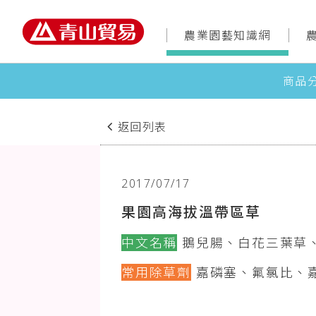
農業園藝知識網
商品
返回列表
2017/07/17
果園高海拔溫帶區草
中文名稱
鵝兒腸、白花三葉草
常用除草劑
嘉磷塞、氟氯比、嘉