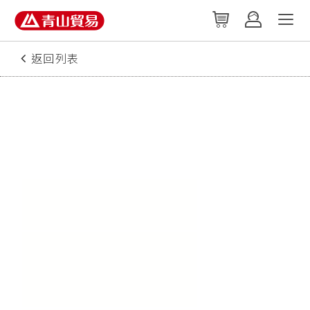
返回列表
2020/08/18
揭秘山谷動物離奇死亡的真相 植物傳奇·
秘谷尋草(內有影片)
【資料來源：YouTube‧版權為原作者所有】
原來谷中有一種有毒的植物，名
叫斷腸草。
食用它會對胃腸道產生強烈刺
激，對心肌和中樞神經也會造成
直接損傷。