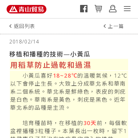
返回列表
上一篇
下一篇
2018/02/14
移植和播種的技術—小黃瓜
用稻草防止過乾和過濕
小黃瓜喜好
18~28℃
的溫暖氣候，12℃
以下會停止生長。大致上分成華北系和華南
系二個系統。華北系是鮮綠色，表皮的刺疣
是白色。華南系是黃色，刺疣是黑色。近年
華北系的品種是主流。
培育種苗時，在移植的
30天
前，每個軟
盆裡播種3粒種子。本葉長出一枚時，留下1