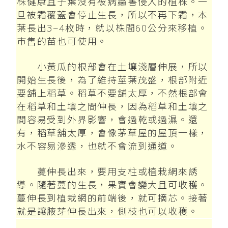
株健康且子葉沒有被病蟲害侵入的植株。一
旦被霜覆蓋會停止生長，所以不再下霜，本
葉長出3~4枚時，就以株間60公分來移植。
市售的苗也可使用。
小黃瓜的根部會在土壤淺層伸展，所以
開始生長後，為了維持莖葉茂盛，根部附近
要舖上稻草。稻草不要舖太厚，不然根部會
在稻草和土壤之間伸長，因為稻草和土壤之
間容易受到外界影響，會過乾或過濕。還
有，稻草舖太厚，會像茅草屋的屋頂一樣，
水不容易滲透，也就不會流到通道。
蔓伸長出來，要用支柱或植栽網來誘
導。隨著蔓的生長，果實會變大且可收穫。
蔓伸長到植栽網的前端後，就可摘芯。接著
就是讓腋芽伸長出來，側枝也可以收穫。