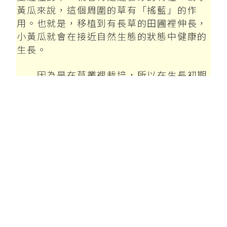
※移植時期
一般地區
5月上旬~5月中旬
寒冷地區
6月上旬~6月下旬
溫暖地區
4月下旬~5月上旬
※田圃的準備工作
移植的4週前，施用完熟堆肥和發酵肥
料等有機質肥料，並確實的翻耕
技術一：移植到草叢茂盛的地
方，接近自然生態，可培育出健
壯的小黃瓜