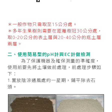
＊一般作物只需取至15公分處。
＊多年生果樹則需要在距離樹冠30公分處，
取0-20公分的表土層與20-40公分的底土層
兩層。
二、使用簡易型的pH計與EC計做檢測
為了保護機器及確保測量的準確度，
使用前要先將土壤做前處理，前處理步驟如
下：
1.置放陰涼通風處約一星期，鋪平除去石
頭。