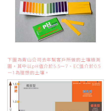
下圖為青山公司去年幫客戶所做的土壤檢測
圖，其中以pH值介於5.5－7、EC值介於0.5
－1為理想的土壤。