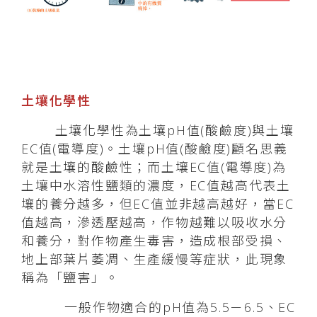
土壤化學性
土壤化學性為土壤pH值(酸鹼度)與土壤
EC值(電導度)。土壤pH值(酸鹼度)顧名思義
就是土壤的酸鹼性；而土壤EC值(電導度)為
土壤中水溶性鹽類的濃度，EC值越高代表土
壤的養分越多，但EC值並非越高越好，當EC
值越高，滲透壓越高，作物越難以吸收水分
和養分，對作物產生毒害，造成根部受損、
地上部葉片萎凋、生產緩慢等症狀，此現象
稱為「鹽害」。
一般作物適合的pH值為5.5－6.5、EC