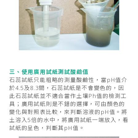
三、使用廣用試紙測試酸鹼值
石蕊試紙只能粗略的測量酸鹼性，當pH值介
於4.5及8.3間，石蕊試紙是不會變色的，因
此石蕊試紙並不適合當作土壤Ph值的檢測工
具；廣用試紙則是不錯的選擇，可由顏色的
變化與對照表比較，來判斷溶液的pH值。將
土溶入5倍的水中，將廣用試紙一端放入，看
試紙的呈色，判斷其pH值。