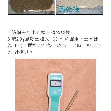
2.篩網去除小石頭、植物殘體。
3.取20g風乾土加入100ml蒸餾水，土水比
為(1:5)，攪拌均勻後，放置一小時，即可用
pH計檢測。