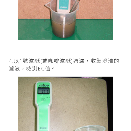
4.以1號濾紙(或咖啡濾紙)過濾，收集澄清的
濾液，檢測EC值。