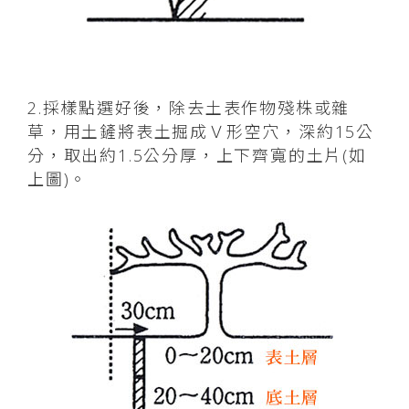
2.採樣點選好後，除去土表作物殘株或雜
草，用土鏟將表土掘成Ｖ形空穴，深約15公
分，取出約1.5公分厚，上下齊寬的土片(如
上圖)。