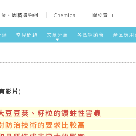
農業‧園藝購物網
Chemical
關於青山
分類
常見問題
文章分類
各區經銷商
產品應用
有影片)
大豆豆莢、籽粒的鑽蛀性害蟲
對防治技術的要求比較高