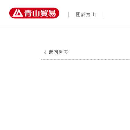
農業園藝知識網
商品
返回列表
2017/07/27
土精靈應用於旱田作物實例