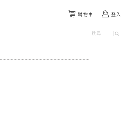
購物車
登入
資料庫
米糠+1kg超級堆肥菌混合