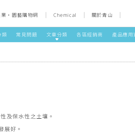
農業‧園藝購物網
Chemical
關於青山
分類
常見問題
文章分類
各區經銷商
產品應用
氣性及保水性之土壤。
根發展好。