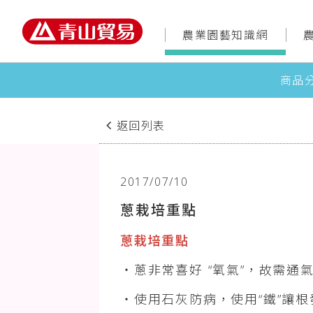
農業園藝知識網
商品
返回列表
2017/07/10
蔥栽培重點
蔥栽培重點
・蔥非常喜好 “氧氣”，故需通
・使用石灰防病，使用“鐵”讓