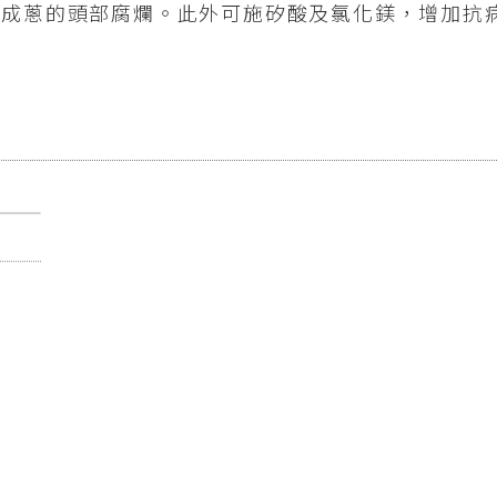
造成蔥的頭部腐爛。此外可施矽酸及氯化鎂，增加抗