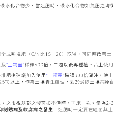
碳水化合物少，當追肥時，碳水化合物如氮肥之均衡
完全成熟堆肥（C/N比15－20）取得，可同時改善
灰及
“土精靈”
稀釋500倍，二週以後再種植。苦土使
熟堆肥後建議加入使用
“土精靈”
稀釋300倍灌注，使
保持25℃以上，作為土壤養生處理，對於消除土壤病原
次。之後視蕊部之發育如不佳時，再施一次。量為2-
抑制銹病及軟腐病之發生
。追肥時一定要在畦面與