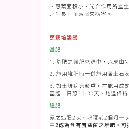
・蔥葉面積小，光合作用所產生
之生長，而易招來病害。
蔥栽培建議
基肥
1. 基肥之氮肥來源中，六成由
2. 施用堆肥時一併施用苦土石
3. 如土壤病害嚴重，在施用成
蓋起，日照20-30天，地溫
追肥
氮之追肥2次。收穫前2個月一
中
2成為含有有益菌之堆肥。可