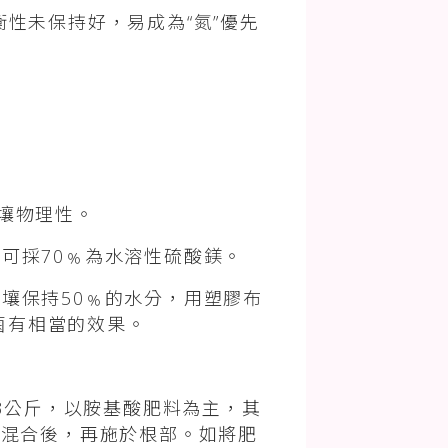
性未保持好，易成為“氮”優先
土壤物理性。
用可採70﹪為水溶性硫酸鎂。
土壤保持50﹪的水分，用塑膠布
菌有相當的效果。
3公斤，以胺基酸肥料為主，其
土混合後，再施於根部。如將肥