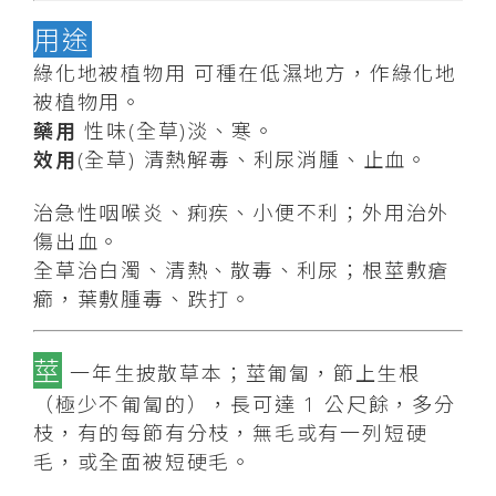
用途
綠化地被植物用 可種在低濕地方，作綠化地
被植物用。
藥用
性味(全草)淡、寒。
效用
(全草) 清熱解毒、利尿消腫、止血。
治急性咽喉炎、痢疾、小便不利；外用治外
傷出血。
全草治白濁、清熱、散毒、利尿；根莖敷瘡
癤，葉敷腫毒、跌打。
莖
一年生披散草本；莖匍匐，節上生根
（極少不匍匐的），長可達 1 公尺餘，多分
枝，有的每節有分枝，無毛或有一列短硬
毛，或全面被短硬毛。