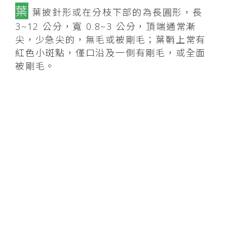
葉
葉披針形或在分枝下部的為長圓形，長
3~12 公分，寬 0.8~3 公分，頂端通常漸
尖，少急尖的，無毛或被剛毛；葉鞘上常有
紅色小斑點，僅口沿及一側有剛毛，或全面
被剛毛。
花
蠍尾狀聚繖花序通常單生於分枝上部葉
腋，有時呈假頂生，每個分枝一般僅有一個
花序；總苞片具長 2~4 公分的柄，折疊狀，
平展後為卵狀披針形，頂端漸尖或短漸尖，
基部心形或渾圓，外面無毛或被短硬毛；花
序自基部開始 2 叉分枝；一枝具長 1.5~2 公
分的花序梗，與總苞垂直，而與總苞的柄成
一直線，其上有花 1~4 朵，遠遠伸出總苞
片，但都不育；另一枝具短得多的梗，與之
成直角，而與總苞的方向一致，其上有花
3~5 朵，可育，藏於總苞片內；苞片極小，