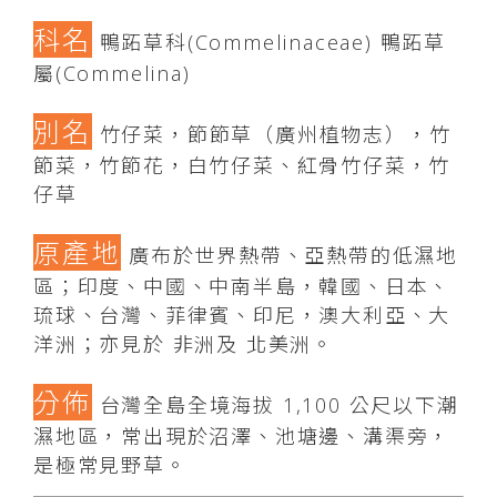
科名
鴨跖草科(Commelinaceae) 鴨跖草
屬(Commelina)
別名
竹仔菜，節節草（廣州植物志），竹
節菜，竹節花，白竹仔菜、紅骨竹仔菜，竹
仔草
原產地
廣布於世界熱帶、亞熱帶的低濕地
區；印度、中國、中南半島，韓國、日本、
琉球、台灣、菲律賓、印尼，澳大利亞、大
洋洲；亦見於 非洲及 北美洲。
分佈
台灣全島全境海拔 1,100 公尺以下潮
濕地區，常出現於沼澤、池塘邊、溝渠旁，
是極常見野草。