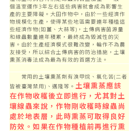
個溫室運作3年左右這些病害就會成為影響生
產的主要障礙。大田作物中，由於一些經濟作
物規模化生產，使得某些地區需要連年種植這
些經濟作物(如薑、大蒜等)，土傳病害菌源量
和線蟲數量連年積累，最終成為毀滅性的災
害。由於生產經濟模式很難改變，輪作不為農
友接受，所以綜合土傳病害的防治措施，土壤
熏蒸消毒法成為最為有效的首選方法。
常用的土壤熏蒸劑有溴甲烷、氯化苦(二者
土壤熏蒸應該
皆被臺灣禁用)、邁隆等。
在作物收穫後立即進行，尤其對土
壤線蟲來說，作物剛收穫時線蟲尚
處於地表層，此時熏蒸可取得良好
防效。如果在作物種植前再進行熏