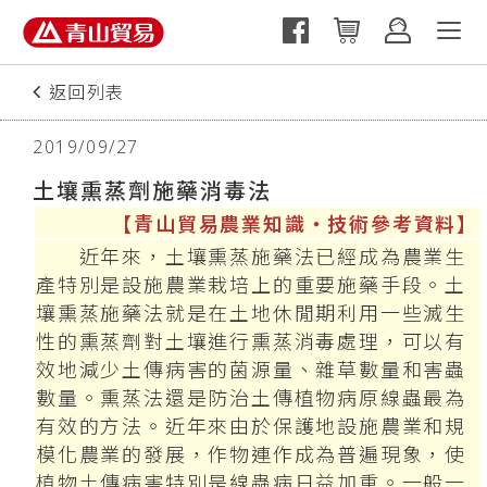
返回列表
上一篇
2019/09/27
土壤熏蒸劑施藥消毒法
【青山貿易農業知識‧技術參考資料】
近年來，土壤熏蒸施藥法已經成為農業生
產特別是設施農業栽培上的重要施藥手段。土
壤熏蒸施藥法就是在土地休閒期利用一些滅生
性的熏蒸劑對土壤進行熏蒸消毒處理，可以有
效地減少土傳病害的菌源量、雜草數量和害蟲
數量。熏蒸法還是防治土傳植物病原線蟲最為
有效的方法。近年來由於保護地設施農業和規
模化農業的發展，作物連作成為普遍現象，使
植物土傳病害特別是線蟲病日益加重。一般一