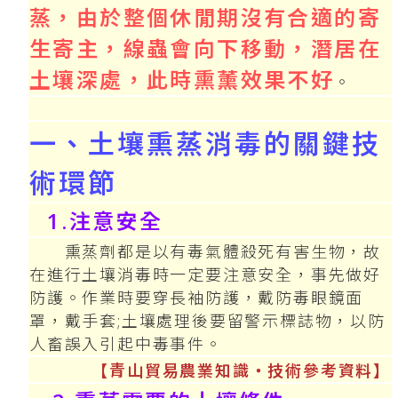
蒸，由於整個休閒期沒有合適的寄
生寄主，線蟲會向下移動，潛居在
土壤深處，此時熏薰效果不好
。
一、土壤熏蒸消毒的關鍵技
術環節
1.注意安全
熏蒸劑都是以有毒氣體殺死有害生物，故
在進行土壤消毒時一定要注意安全，事先做好
防護。作業時要穿長袖防護，戴防毒眼鏡面
罩，戴手套;土壤處理後要留警示標誌物，以防
人畜誤入引起中毒事件。
【青山貿易農業知識‧技術參考資料】