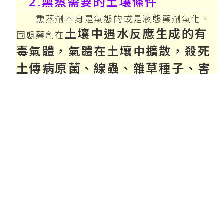
2.熏蒸需要的土壤條件
熏蒸劑本身是氣態的或是液態藥劑氣化、
土壤中遇水反應生成的有
固態藥劑在
毒氣體，氣體在土壤中擴散，殺死
土傳病原菌、線蟲、雜草種子、害
蟲等有害生物。因此土壤的通透
性、溫度、濕度等環境條件對熏蒸
效果影響很大。
(1)清除前作殘渣
在作物收穫後，立即將
作物秸稈清除乾淨。若是大田作物生長期，需
要熏蒸消毒的線蟲或土傳病害點片發生區，要
將土壤表面上的雜物清理乾淨移出田圃。
(2)土壤濕度
熏蒸時土壤相對濕度應保持
在60%左右，低於30%和高於60%均不利於氣