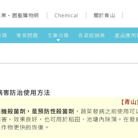
農業‧園藝購物網
Chemical
關於青山
分類
常見問題
文章分類
各區經銷商
產品應用
病害防治使用方法
【青山
無機殺菌劑，是預防性殺菌劑
，蔬菜發病之前使用可
病害，效果良好，也可用於稻田、池塘內除藻。在發
菜作物更快的恢復。