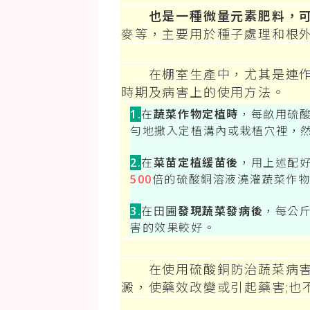
也是一種微量元素肥料，
麥等，主要用於種子處理和根
在棚室生產中，尤其是連作
時期及病害上的使用方法。
1.
在
蔬菜作物定植時
，每畝用硫
勻地撒入定植溝內或栽植穴裡，
2.
在
菜苗定植緩苗後
，用上述配
500
倍的硫酸銅溶液澆灌蔬菜作
3.
在田圃
發現蔬菜發病後
，每公
害的效果較好。
在使用硫酸銅防治蔬菜病害時
澱，使藥效改變或引起藥害;也