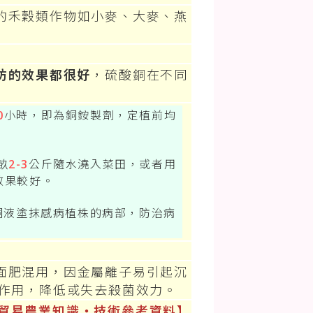
的禾穀類作物如小麥、大麥、燕
防的效果都很好
，硫酸銅在不同
0
小時，即為銅銨製劑，定植前均
畝
2-3
公斤隨水澆入菜田，或者用
效果較好。
銅液塗抹感病植株的病部，防治病
面肥混用，因金屬離子易引起沉
互作用，降低或失去殺菌效力。
貿易農業知識‧技術參考資料】