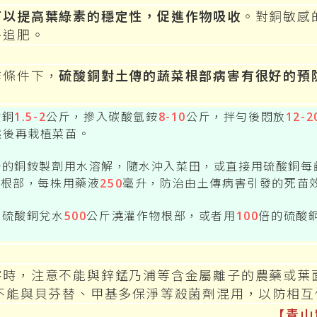
可以提高葉綠素的穩定性，促進作物吸收
。對銅敏感
外追肥。
條件下，
硫酸銅對土傳的蔬菜根部病害有很好的預
酸銅
1.5-2
公斤，摻入碳酸氫銨
8-10
公斤，拌勻後悶放
12-2
然後再栽植菜苗。
好的銅銨製劑用水溶解，隨水沖入菜田，或直接用硫酸銅每
物根部，每株用藥液
250
毫升，防治由土傳病害引發的死苗
斤硫酸銅兌水
500
公斤澆灌作物根部，或者用
100
倍的硫酸
，注意不能與鋅錳乃浦等含金屬離子的農藥或葉
不能與貝芬替、甲基多保淨等殺菌劑混用，以防相
【青山