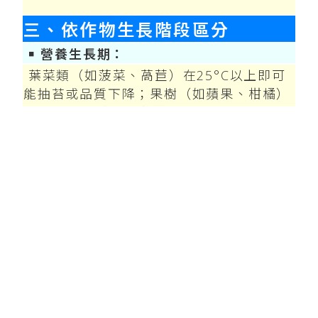
三、依作物生長階段區分
￭ 營養生長期：
葉菜類（如菠菜、萵苣）在25°C以上即可
能抽苔或品質下降；果樹（如蘋果、柑橘）
在35°C以上會抑制新梢生長。
￭ 生殖生長期：
-授粉階段：水稻、玉米在35°C以上會導致
花粉活力下降。
-果實發育期：番茄、辣椒在32°C以上易落
果或果實畸形。
四、作物對高溫的感受差異
作物類型
對高溫的敏感溫度範圍