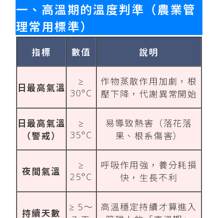
一、高溫期的溫度判準（農業管
理常用標準）
指標
數值
說明
≥
作物蒸散作用加劇，根
日最高氣溫
30°C
壓下降，代謝異常開始
日最高氣溫
≥
易導致熱害（落花落
35°C
（警戒）
果、根系傷害）
≥
呼吸作用強，養分耗損
夜間氣溫
25°C
快，生長不利
≥ 5～
高溫穩定持續才算進入
持續天數