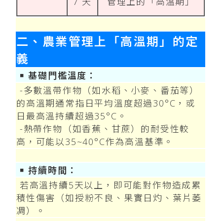
7 天
管理上的「高溫期」
二、農業管理上「高溫期」的定
義
￭ 基礎門檻溫度：
-多數溫帶作物（如水稻、小麥、番茄等）
的高溫期通常指日平均溫度超過30°C，或
日最高溫持續超過35°C。
-熱帶作物（如香蕉、甘蔗）的耐受性較
高，可能以35~40°C作為高溫基準。
￭ 持續時間：
若高溫持續5天以上，即可能對作物造成累
積性傷害（如授粉不良、果實日灼、葉片萎
凋）。