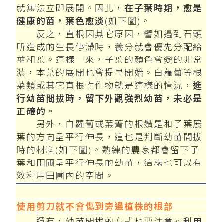
就無法立即展開。因此，
在子葉時期，愈是
健康的苗，葉色愈淡
(如下圖)。
反之，直根因其它原因，譬如遇到石頭
所造成的生長停滯時，養分就會優先分配給
莖和葉。這樣一來，子葉的顏色會變的非常
濃，本葉的展開也會提早開始。白蘿蔔等根
菜類或其它直根性作物就是這樣的情況，
進
行幼苗間拔時，留下外觀強烈幼苗，未必是
正確的。
另外，白蘿蔔或蕪菁的根鬚是和子葉展
葉的方向呈平行伸長，這也是判斷幼苗間拔
時的材料(如下圖)。熟練的農家都會留下子
葉和田圃呈平行伸長的幼苗，這樣也可以有
效利用田圃內的空間。
使用剪刀就不會傷到旁邊植株的根部
還有，幼苗間拔的方式也要注意。
利用