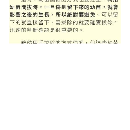
幼苗間拔時，一旦傷到留下來的幼苗，就會
影響之後的生長，所以絶對要避免
。可以留
下的就直接留下，需拔除的就要確實拔除。
迅速的判斷確認是很重要的。
雖然用手拔除的方式很多，但這些幼苗
的根部是互相纏繞著，所以有可能會傷到留
下來的植株根部。特別是對根部容易纏繞的
作物(如玉米)，或已長大的植株進行疏苗
時，都必需要注意。雖然會花費一些時間，
但
最理想的方法就是用剪刀剪下土壤表面上
的根部
。
無論如何都必需要用手進行幼苗間拔
時，其重點是避免在非常乾燥的時期進行，
以防止留下的植株根部變乾燥，和事先拉開
種子間的距離。