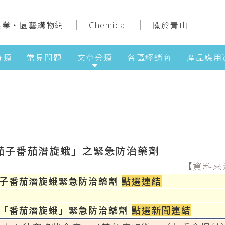
農業‧園藝購物網
Chemical
關於青山
分類
常見問題
文章分類
各區經銷商
產品應用
茄子番茄潛旋蛾」之緊急防治藥劑
【資料來
茄子番茄潛旋蛾緊急防治藥劑
點選連結
告「番茄潛旋蛾」緊急防治藥劑
點選新聞連結