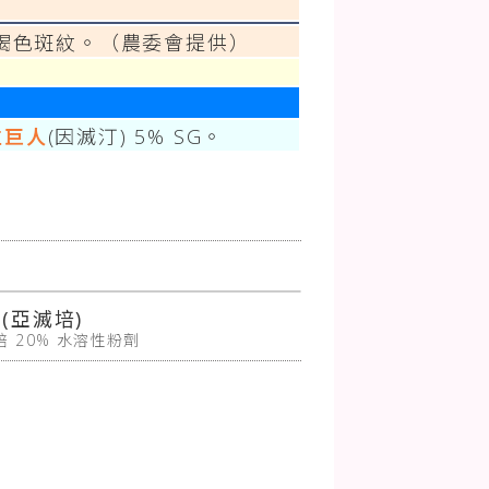
）
褐色斑紋。（農委會提供）
粒巨人
(因滅汀) 5% SG。
(亞滅培)
培 20% 水溶性粉劑