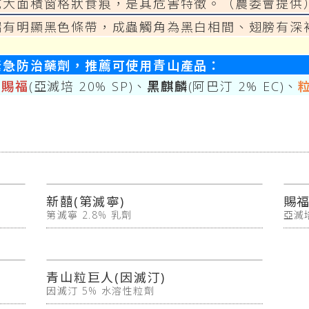
成大面積窗格狀食痕，是其危害特徵。（農委會提供
端有明顯黑色條帶，成蟲觸角為黑白相間、翅膀有深
緊急防治藥劑，推薦可使用青山產品：
、
賜福
(亞滅培 20% SP)、
黑麒麟
(阿巴汀 2% EC)、
新囍(第滅寧)
賜福
第滅寧 2.8% 乳劑
亞滅
青山粒巨人(因滅汀)
因滅汀 5% 水溶性粒劑