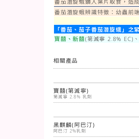
番茄潛旋蛾鑽入葉片取食，造
番茄潛旋蛾辨識特徵：幼蟲前
「番茄、茄子番茄潛旋蛾」之
寶囍、新囍
(第滅寧 2.8% EC)
相關產品
寶囍(第滅寧)
第滅寧 2.8% 乳劑
黑麒麟(阿巴汀)
阿巴汀 2%乳劑