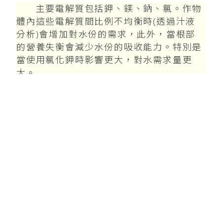
主要電解質包括鉀、鎂、鈉、氯。作物
體內這些電解質間比例不均衡時(透過汁液
分析)會增加對水份的需求，此外，當根部
的營養失衡會減少水份的吸收能力。特別是
當使用氯化鉀時影響更大，對水需求量更
大。
推薦使用：
磷來富
(點選前往產品介紹)
四、保護葉膜完整性
某些農藥使用滲透性強的助劑時會損傷
葉膜而造水份流失。如果使用微生物代謝的
營養則可增加葉膜的毛絨厚度，同時減少水
份自葉表面蒸發流失。此外，厚實葉膜可使
細胞內保持定凝膠狀態。葉面有足夠矽含量
可明顯減少對水份的需求但同時也要有鈣及
硼的配合。