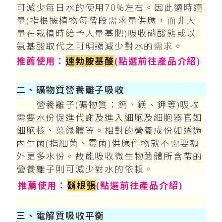
可減少每日水的使用70%左右。因此適時適
量(指根據植物每階段需求量供應，而非大
量在栽植時給予大量基肥)吸收硝酸態或以
氨基酸取代之可明顯減少對水的需求。
推薦使用：
速勃胺基酸
(點選前往產品介紹)
二、礦物質營養離子吸收
營養離子(礦物質：鈣、鎂、鉀等)吸收
需要水份促進代謝及進入細胞及細胞器官如
細胞核、葉綠體等。相對的營養成份如透過
內生菌(指細菌、霉菌)供應作物就不需要額
外更多水份。故能吸收微生物菌體所含帶的
營養離子則可減少對水的依賴。
推薦使用：
鬍根張
(點選前往產品介紹)
三、電解質吸收平衡