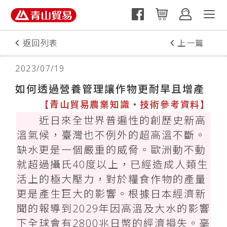
返回列表
上一篇
2023/07/19
如何透過營養管理讓作物更耐旱且增產
【青山貿易農業知識‧技術參考資料】
近日來全世界普遍性的創歷史新高
溫氣候，臺灣也不例外的超高溫不斷。
缺水更是一個嚴重的威脅。歐洲動不動
就超過攝氏40度以上，已經造成人類生
活上的極大壓力，對於糧食作物的產量
更是產生巨大的影響。根據日本經濟新
聞的報導到2029年因高溫及大水的影響
下全球會有2800兆日幣的經濟損失。毫