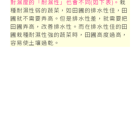
對濕度的「耐濕性」也會不同(如下表)。
栽
種耐濕性弱的蔬菜，如田圃的排水性佳，田
圃就不需要弄高。但是排水性差，就需要把
田圃弄高，改善排水性。而在排水性佳的田
圃栽種耐濕性強的蔬菜時，田圃高度過高，
容易使土壤過乾。
主要蔬菜的耐濕性
耐濕性
蔬菜種類
強
芋頭、薑、小黃瓜
茄子、大豆、玉米、
稍強
大蒜
花生、青椒、蕪菁、
普通
南瓜、秋葵、草莓、
高麗菜
茼蒿、白菜、馬鈴