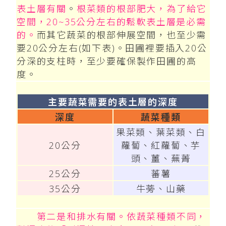
表土層有關
。
根菜類的根部肥大，為了給它
空間，20~35公分左右的鬆軟表土層是必需
的。
而其它蔬菜的根部伸展空間，也至少需
要20公分左右(如下表)。田圃裡要插入20公
分深的支柱時，至少要確保製作田圃的高
度。
主要蔬菜需要的表土層的深度
深度
蔬菜種類
果菜類、葉菜類、白
20公分
蘿蔔、紅蘿蔔、芋
頭、薑、蕪菁
25公分
蕃薯
35公分
牛蒡、山藥
第二是和排水有關。依蔬菜種類不同，