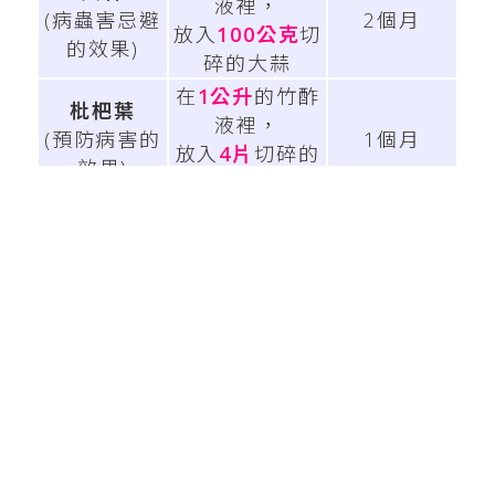
液裡，
(病蟲害忌避
2個月
放入
100公克
切
的效果)
碎的大蒜
在
1公升
的竹酢
枇杷葉
液裡，
(預防病害的
1個月
放入
4片
切碎的
效果)
葉子
在
1公升
的竹酢
魁蒿藥草
液裡，
(病蟲害忌避
2個月
放入
200公克
切
的效果)
碎的生葉
在
1公升
的竹酢
辣椒
液裡，
(蟲害忌避的
1個月
放入
100公克
的
效果)
辣椒
在
1公升
的竹酢
苦楝
液裡，