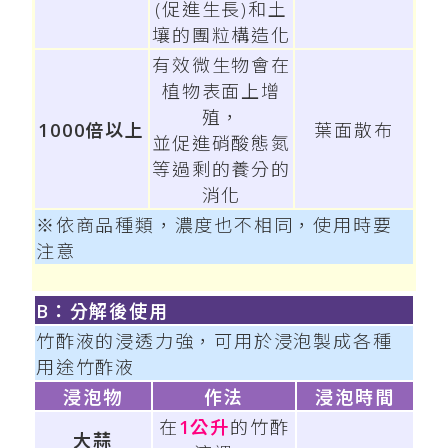
(促進生長)和土
壤的團粒構造化
有效微生物會在
植物表面上增
殖，
1000倍以上
葉面散布
並促進硝酸態氮
等過剩的養分的
消化
※依商品種類，濃度也不相同，使用時要
注意
B：分解後使用
竹酢液的浸透力強，可用於浸泡製成各種
用途竹酢液
浸泡物
作法
浸泡時間
在
1公升
的竹酢
大蒜