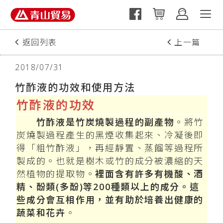
返回列表
上一篇
下一篇
2018/07/31
竹酢液的功效和使用方法
竹酢液的功效
竹酢液是竹炭燒製過程的副產物
。將竹
炭燒製過程產生的黑煙收集起來、冷凝後即
得「粗竹酢液」，再經靜置、蒸餾等過程所
製成的。也就是樹木或竹的成分被濃縮的天
然植物的提取物。
裡面含有許多有機酸、酒
精、酚類(多酚)等200種類以上的成分。這
些成分會互相作用，並有助於培養出健康的
蔬菜和花卉
。