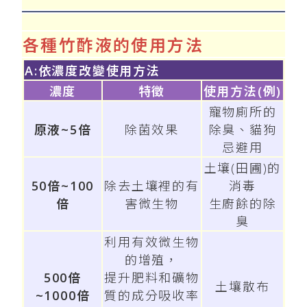
各種竹酢液的使用方法
A:依濃度改變使用方法
濃度
特徵
使用方法(例)
寵物廁所的
原液~5倍
除菌效果
除臭、貓狗
忌避用
土壤(田圃)的
50倍~100
除去土壤裡的有
消毒
倍
害微生物
生廚餘的除
臭
利用有效微生物
的增殖，
500倍
提升肥料和礦物
土壤散布
~1000倍
質的成分吸收率