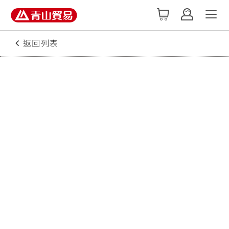
返回列表
2017/07/10
預防番茄尻腐病(黑屁股)的對策
前言
番茄果實尻腐病發生主因是『缺鈣』
根部由於某些障害沒有順利吸收到足夠
的鈣或當鈣肥無法順利被輸送到果實時就會
發生尻腐病，使得番茄果實底部呈黑腐病
徵。
當土壤缺乏鈣時會發病，有時候土壤雖