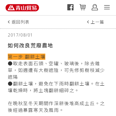
返回列表
上一篇
下一篇
2017/08/01
如何改良荒廢農地
第一步 翻耕土壤
●取走表面石頭、空罐、玻璃後，除去雜
草，如週遭有大樹遮陰，可先修剪樹枝減少
遮陽
●翻耕土壤，避免在下雨時翻耕土壤。在土
壤乾燥時，將土塊翻耕細碎之。
在晚秋至冬天期間作深耕後堆高成土丘。之
後經過暴露寒天及風雨。