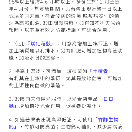
95%以上維持4-6 小時以上。多發生於12 月至翌
年4 月份。於實驗期間，北台灣出現連續十日以上
低溫多雨天氣，符合發病的環境 晚疫病發生的情
況為高濕低溫. 於田間栽培時，如得知不利天候預
報時，以下為有效之防範措施，可綜合運用：
1. 使用
『炭化稻殼』
，用意為增加土壤保溫，增
加土壤質地以利排水，另有鉀肥可增加植物導管功
能，加速水份的運移。
2. 提高土溫後，可添加土壤益菌如
「土精靈」
，
有利其在土壤中的繁衍，尤其是放線菌等，可增加
對土源性良菌微的繁殖。
3. 於陰雨天時陽光弱時，以光合菌產品
「日日
艷」
增加植物光合作用，促進養份轉化。
4. 如遇著果後出現高濕低溫，可使用
「竹酢生物
鈣」
，竹酢可防真菌；生物鈣可補鈣，減少屌腐病