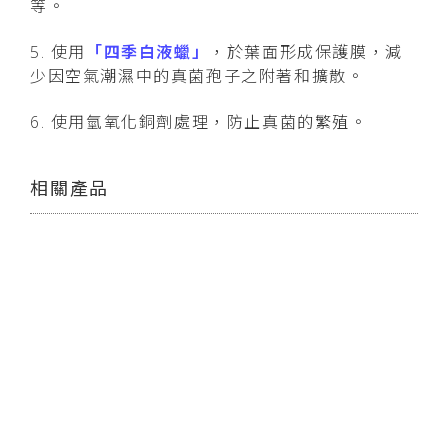
等。
5. 使用
「四季白液蠟」
，於葉面形成保護膜，減
少因空氣潮濕中的真菌孢子之附著和擴散。
6. 使用氫氧化銅劑處理，防止真菌的繁殖。
相關產品