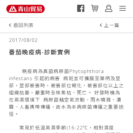
返回列表
上一篇
下一篇
2017/08/02
番茄晚疫病-診斷實例
晚疫病為真菌病原菌Phytophthora
infestans 引起的病害. 病斑並可擴展至葉柄及莖
部，莖部被害時，被害部位褐化，被害部位以上之
組織枯萎，嚴重時全株焦枯、死亡。 好發時機為
在高濕環境下. 病原菌藉空氣流動、雨水噴濺、濃
霧、人畜携帶傳播，故水為本病原菌傳播之重要途
徑。
常見於低溫高濕季節(16-22℃，相對濕度