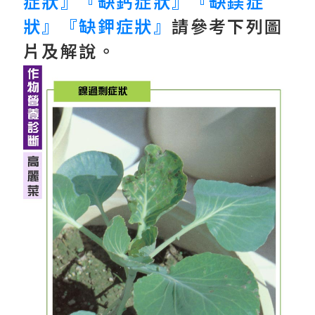
症狀』『缺鈣症狀』『缺鎂症
狀』『缺鉀症狀』
請參考下列圖
片及解說。