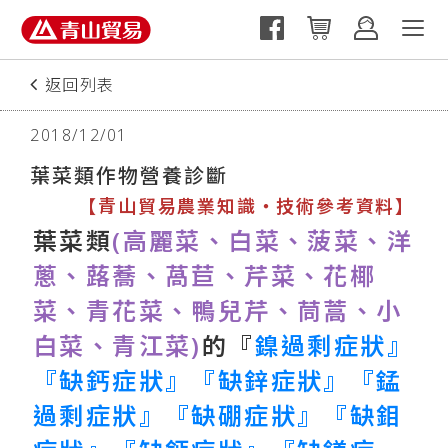
返回列表
2018/12/01
葉菜類作物營養診斷
【青山貿易農業知識‧技術參考資料】
葉菜類
(高麗菜、白菜、菠菜、洋
蔥、蕗蕎、萵苣、芹菜、花椰
菜、青花菜、鴨兒芹、茼蒿、小
白菜、青江菜)
的『
鎳過剩症狀』
『缺鈣症狀』『缺鋅症狀』『錳
過剩症狀』『缺硼症狀』『缺鉬