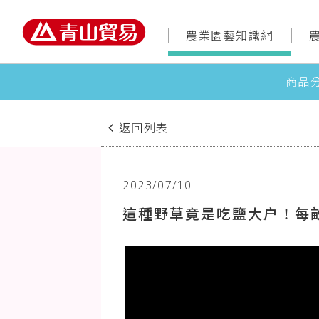
農業園藝知識網
商品
返回列表
2023/07/10
這種野草竟是吃鹽大户！每畝