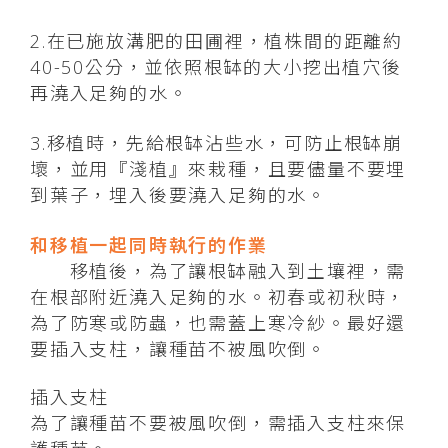
2.在已施放溝肥的田圃裡，植株間的距離約
40-50公分，並依照根缽的大小挖出植穴後
再澆入足夠的水。
3.移植時，先給根缽沾些水，可防止根缽崩
壞，並用『淺植』來栽種，且要儘量不要埋
到葉子，埋入後要澆入足夠的水。
和移植一起同時執行的作業
移植後，為了讓根缽融入到土壤裡，需
在根部附近澆入足夠的水。初春或初秋時，
為了防寒或防蟲，也需蓋上寒冷紗。最好還
要插入支柱，讓種苗不被風吹倒。
插入支柱
為了讓種苗不要被風吹倒，需插入支柱來保