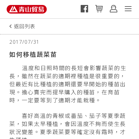
返回列表
上一篇
2017/07/31
如何移植蔬菜苗
溫度和日照時間的長短會影響蔬菜的生
長，雖然在蔬菜的適期裡種植是很重要的，
但最近有比種植的適期還要早開始的種苗出
現。擔心賣完而提早購入的種苗，在育苗
時，一定要等到了適期才能栽種。
喜好高溫的青椒或番茄、茄子等夏季蔬
菜，如果太早種植，會因溫度不夠而使生長
狀況變差。夏季蔬菜要等確定沒有霜時，才