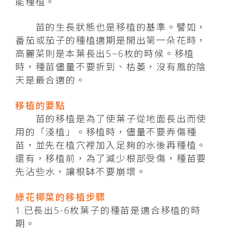
能種植。
苗的生長狀態也是移植的基準。譬如，
番茄或茄子的種植適期是開出第一朵花時，
高麗菜則是本葉長出5~6枚的時候。移植
時，種苗儘量不要折到、枯萎，沒有風的陰
天是最合適的。
移植的要點
苗的移植是為了使葉子從地面長出而使
用的「淺植」。移植時，儘量不要弄傷種
苗，並先在植穴裡加入足夠的水後再種植。
還有，移植前，為了減少根部受傷，種苗要
先沾些水，讓根缽不要崩壞。
綠花椰菜的移植步驟
1.已長出5-6枚葉子的種苗是適合移植的時
期。