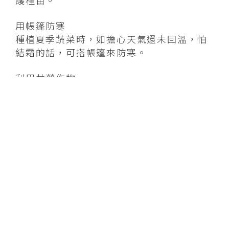
護種苗。
用帳篷防寒
種植夏季蔬菜時，如擔心天氣還未回溫，怕
結霜的話，可搭帳篷來防寒。
利用共榮作物
有些植物種在一起會促進彼此生長，叫做
『共榮作物』。利用共榮作物，可培育出不
受側蟲害的蔬菜。青蔥和小黃瓜種在一起，
小黃瓜就不易得到蔓割病。
如何防止連作障害
連續在同一個田圃裡種植並栽培同種、
同科的蔬菜，會較容易發生病徵或病蟲害，
而使收穫量減少。這情況就叫作「連作障
害」。
為了防止連作，同一個地方不要種植同