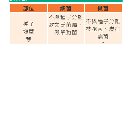
部位
細菌
黴菌
不與種子分離
不與種子分離
種子
歐文氏菌屬、
枝孢菌、炭疽
塊莖
假單孢菌
病菌
芽
"
"
葉柄
歐文氏菌屬、
枝孢菌
葉身
芽孢桿菌
"
"
花梗
"
"
花瓣
"
不與花瓣分離
花粉
不與花粉分離
不與花粉分離
▲不與種子和花粉分離。這裡表明是在發芽
後被吸收的
▲細菌和黴菌，特別是芽孢桿菌具有很強的
抗菌活性
【青山貿易農業知識‧技術參考資料】