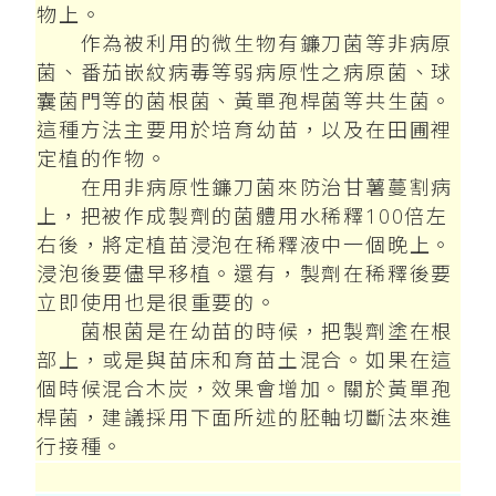
物上。
作為被利用的微生物有鐮刀菌等非病原
菌、番茄嵌紋病毒等弱病原性之病原菌、球
囊菌門等的菌根菌、黃單孢桿菌等共生菌。
這種方法主要用於培育幼苗，以及在田圃裡
定植的作物。
在用非病原性鐮刀菌來防治甘薯蔓割病
上，把被作成製劑的菌體用水稀釋100倍左
右後，將定植苗浸泡在稀釋液中一個晚上。
浸泡後要儘早移植。還有，製劑在稀釋後要
立即使用也是很重要的。
菌根菌是在幼苗的時候，把製劑塗在根
部上，或是與苗床和育苗土混合。如果在這
個時候混合木炭，效果會增加。關於黃單孢
桿菌，建議採用下面所述的胚軸切斷法來進
行接種。