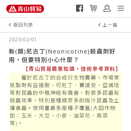
返回列表
上一篇
2023/02/01
新(類)尼古丁(Neonicotine)殺蟲劑好
用，但要特別小心什麼？
【青山貿易農業知識‧技術參考資料】
屬於尼古丁的合成衍生物農藥，市場常
見製劑有益達胺、可尼丁、賽速安、亞滅培
等對昆蟲的中樞神經有傷害，對很多昆蟲有
殺蟲效果，特別是種類眾多的吸汁昆蟲及土
壤害蟲。使用量最多是種子覆蓋(大田作物
如：玉米、大豆、小麥、油菜花、高梁
等)。