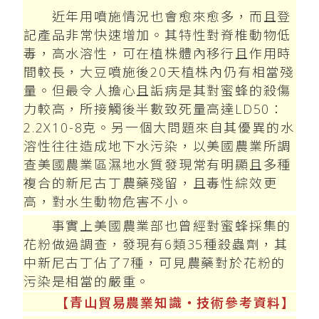
近年用噴施情況也會愈來愈多，而且登
記產品非常快速增加。其特性對脊椎動物低
毒，高水溶性，可在植株體內移行且作用時
間較長，大豆噴施後20天植株內仍有相當殘
量。但最令人擔心且詬病是其對蜜蜂的殺傷
力較高，所接觸後半數致死量高達LD50：
2.2X10-8克。另一個大問題來自其優異的水
溶性往往造成地下水污染，以美國農業所調
查美國農業區濕地水質發現常有明顯且多種
複合的新尼古丁農藥殘留，且毒性綜效更
高，對水生動物危害不小。
事實上美國農業部也曾經對蜜蜂採集的
花粉做過調查，發現有6類35種殺蟲劑，其
中新尼古丁佔了7種，可見農藥對於花粉的
污染是相當的嚴重。
【青山貿易農業知識‧技術參考資料】