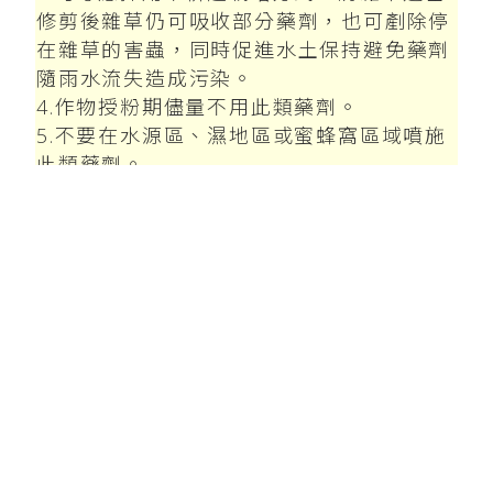
修剪後雜草仍可吸收部分藥劑，也可剷除停
在雜草的害蟲，同時促進水土保持避免藥劑
隨雨水流失造成污染。
4.作物授粉期儘量不用此類藥劑。
5.不要在水源區、濕地區或蜜蜂窩區域噴施
此類藥劑。
6.最好不用無人飛機噴施此藥劑避免影響遠
處的蜂群及水源。
【青山貿易農業知識‧技術參考資料】