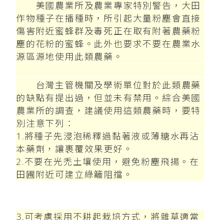
美國農業所及農業專家特別警告，大田
作物種子在播種時，所引起大量粉塵會直接
傷害附近蜜蜂群及毒死正在取有附著農藥粉
塵的花粉的蜜蜂。此外也要求不要在農業水
源區源地使用此類農藥。
台灣主管機關及學術單位對於此類農藥
的缺點有提出過，但並未有禁用。綜合美國
農業所的調查，建議使用這類農藥時，要特
別注意下列：
1.將種子先浸泡稀釋過黏著液或薄糖水再沾
本藥劑，讓裹覆效果更好。
2.不要在光禿土壤使用，避免粉塵飛揚。在
田圃附近可建立綠籬阻擋。
3.可考慮採用不耕起栽培方式，將雜草適當