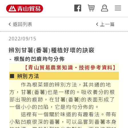
返回列表
上一篇
2022/09/15
辨別甘薯(番薯)種植好壞的訣竅
- 根鬚的凹痕均勻分佈
【青山貿易農業知識‧技術參考資料】
■ 辨別方法
作為根菜類的辨別方法，其共通的地
方，甘薯(番薯)也是一樣的。吸收養分的根
部出現的痕跡，在甘薯(番薯)的表面形成了
一個小小的凹陷，它是均勻分佈的。
這裡有一個關於味道的有趣看法。帶有
小點凹痕很深的番薯，可以品嘗到番薯本身