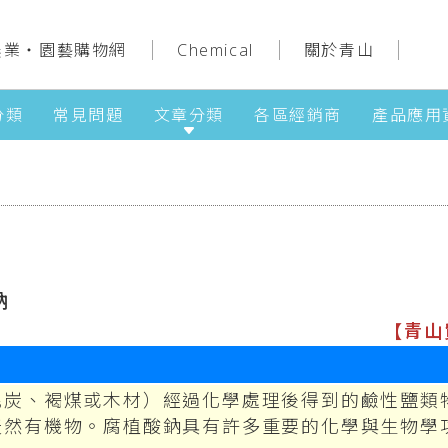
農業‧園藝購物網
Chemical
關於青山
分類
常見問題
文章分類
各區經銷商
產品應用
鈉
【青山
泥炭、褐煤或木材）經過化學處理後得到的鹼性鹽類
天然有機物。腐植酸鈉具有許多重要的化學與生物學