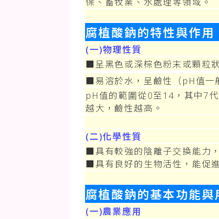
保、畜牧業、水處理等領域。
腐植酸鈉的特性與作用
(一)物理性質
■呈黑色或深棕色粉末或顆粒
■易溶於水，呈鹼性（pH值一般
pH值的範圍從0至14，其中
越大，鹼性越高。
(二)化學性質
■具有較強的陰離子交換能力
■具有良好的生物活性，能促
腐植酸鈉的基本功能與
(一)農業應用