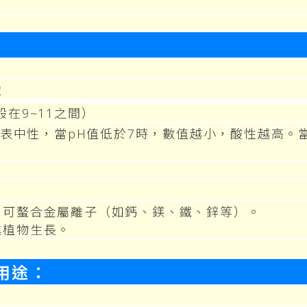
狀
在9~11之間）
7代表中性，當pH值低於7時，數值越小，酸性越高。
，可螯合金屬離子（如鈣、鎂、鐵、鋅等）。
進植物生長。
用途：