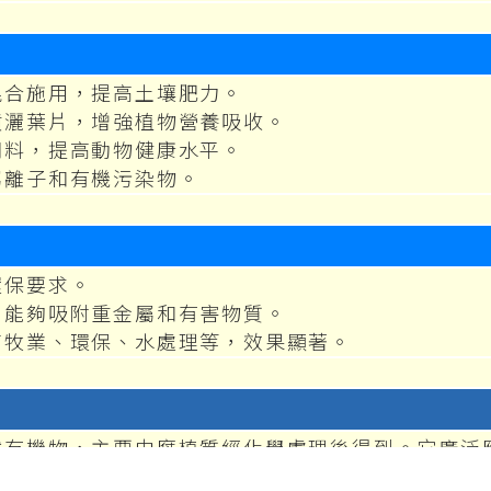
混合施用，提高土壤肥力。
噴灑葉片，增強植物營養吸收。
飼料，提高動物健康水平。
屬離子和有機污染物。
環保要求。
，能夠吸附重金屬和有害物質。
畜牧業、環保、水處理等，效果顯著。
然有機物，主要由腐植質經化學處理後得到。它廣泛
土壤、提高肥料效率、增強動物免疫力、改善水質等