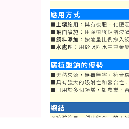
應用方式
■
土壤施用
：與有機肥、化肥
■
葉面噴施
：用腐植酸鈉溶液
■
飼料添加
：按適量比例摻入
■
水處理
：用於吸附水中重金
腐植酸鈉的優勢
■天然來源，無毒無害，符合
■具有強大的吸附性和螯合性
■可用於多個領域，如農業、
總結
腐植酸鈉是一種功能強大的天
域，能夠促進植物生長、改良