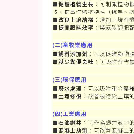
■
促進植物生長
：可刺激植物
收，提高作物抗逆性（抗旱、
■
改良土壤結構
：增加土壤有
■
提高肥料效率
：與氮磷鉀肥
(二)畜牧業應用
■
飼料添加劑
：可以促進動物
■
減少糞便臭味
：可吸附有害
(三)環保應用
■
廢水處理
：可以吸附重金屬
■
土壤修復
：改善被污染土壤
(四)工業應用
■
石油鑽井
：可作為鑽井液中
■
混凝土助劑
：可改善混凝土