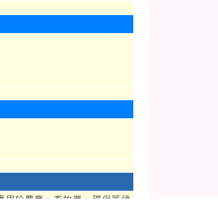
應用於農業、畜牧業、環保等領
，對於可持續發展有著重要的作