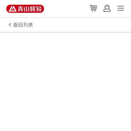
返回列表
2017/08/02
農藥中毒的急救處理
常見農藥中毒的途徑有口服、吸入、皮膚接
觸、眼睛等，其處理原則如下：
(一)吸入
立即將患者搬離中毒現場，安置在通風良
好、空氣新鮮的地方，若現場設備許可，可
給予氧氣使用。
施救者進入現場前，須先了解中毒物質的特
性，穿著合適的防護裝備，不可貿然僅以手