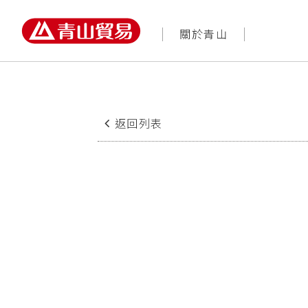
農業園藝知識網
商品
返回列表
元素
‧ 製造蛋白質、植株體。
‧ 促進細胞分裂增殖。
‧ 促進養分吸收同化作用。
缺乏時的症狀