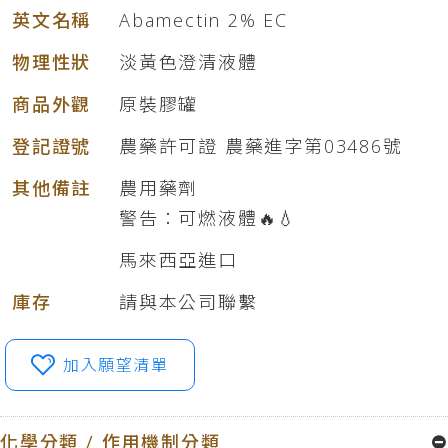
英文名稱
Abamectin 2% EC
物理性狀
淡黃色澄清液體
商品外觀
原裝膠罐
登記證號
農藥許可證 農藥進字第03486號
其他備註
農用藥劑
警告：可燃液體🔥💧
馬來西亞進口
庫存
請與本公司聯繫
加入願望清單
化學分類 / 作用機制分類