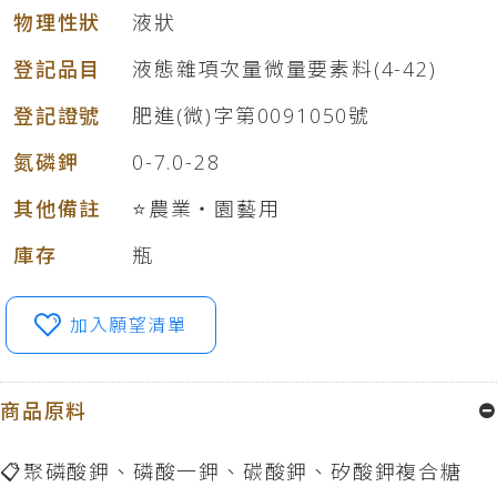
物理性狀
液狀
登記品目
液態雜項次量微量要素料(4-42)
登記證號
肥進(微)字第0091050號
氮磷鉀
0-7.0-28
其他備註
⭐農業‧園藝用
庫存
瓶
加入願望清單
商品原料
📋聚磷酸鉀、磷酸一鉀、碳酸鉀、矽酸鉀複合糖