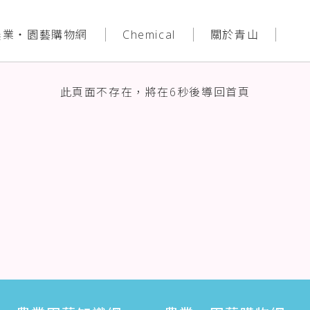
農業‧園藝購物網
Chemical
關於青山
此頁面不存在，將在
6
秒後導回首頁