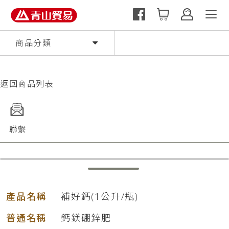
商品分類
返回商品列表
聯繫
產品名稱
補好鈣(1公升/瓶)
普通名稱
鈣鎂硼鋅肥