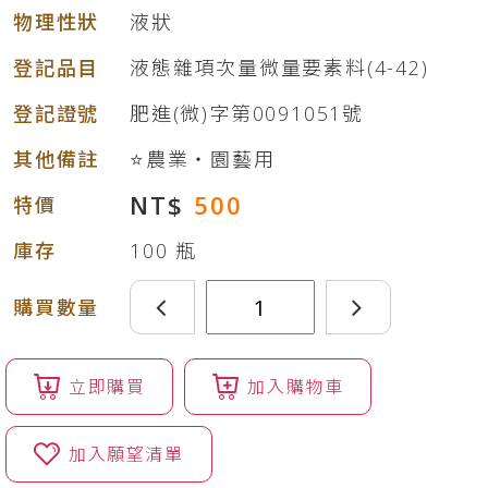
物理性狀
液狀
登記品目
液態雜項次量微量要素料(4-42)
登記證號
肥進(微)字第0091051號
其他備註
⭐農業‧園藝用
NT$
500
特價
庫存
100
瓶
購買數量
立即購買
加入購物車
加入願望清單